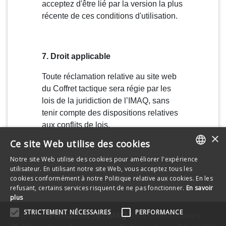
acceptez d'être lié par la version la plus
récente de ces conditions d'utilisation.
7. Droit applicable
Toute réclamation relative au site web
du Coffret tactique sera régie par les
lois de la juridiction de l’IMAQ, sans
tenir compte des dispositions relatives
aux conflits de lois.
×
Ce site Web utilise des cookies
Notre site Web utilise des cookies pour améliorer l'expérience
FRENCH
utilisateur. En utilisant notre site Web, vous acceptez tous les
cookies conformément à notre Politique relative aux cookies. En les
ENGLISH
refusant, certains services risquent de ne pas fonctionner.
En savoir
plus
STRICTEMENT NÉCESSAIRES
PERFORMANCE
© 2026
Formations de l'IMAQ
Tous droits réservés -